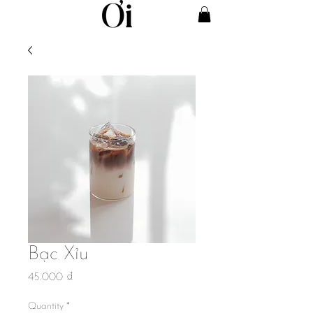
Bạc Xỉu
Price
45.000 ₫
Quantity
*