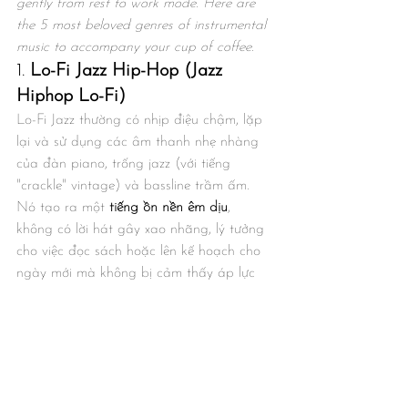
gently from rest to work mode. Here are 
the 5 most beloved genres of instrumental 
music to accompany your cup of coffee.
1. 
Lo-Fi Jazz Hip-Hop (Jazz 
Hiphop Lo-Fi)
Lo-Fi Jazz thường có nhịp điệu chậm, lặp 
lại và sử dụng các âm thanh nhẹ nhàng 
của đàn piano, trống jazz (với tiếng 
"crackle" vintage) và bassline trầm ấm. 
Nó tạo ra một 
tiếng ồn nền êm dịu
, 
không có lời hát gây xao nhãng, lý tưởng 
cho việc đọc sách hoặc lên kế hoạch cho 
ngày mới mà không bị cảm thấy áp lực