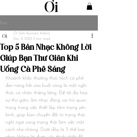
Post
Ơi Deli Business Admin
Dec 8, 2025
3 min read
Top 5 Bản Nhạc Không Lời
Giúp Bạn Thư Giãn Khi
Uống Cà Phê Sáng
Khoảnh khắc thưởng thức tách cà phê 
đen nóng hổi vào buổi sáng là một nghi 
thức cá nhân thiêng liêng. Để tối đa hóa 
sự thư giãn, âm nhạc đóng vai trò quan 
trọng trong việc thiết lập tâm trạng yên 
bình, giúp bạn chuyển đổi từ trạng thái 
nghỉ ngơi sang trạng thái làm việc một 
cách nhẹ nhàng. Dưới đây là 5 thể loại 