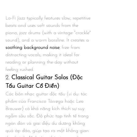
Lo-Fi Jazz typically features slow, repetitive 
beats and uses soft sounds from the 
piano, jazz drums (with a vintage "crackle" 
sound), and a warm bassline. It creates a 
soothing background noise
, free from 
distracting vocals, making it ideal for 
reading or planning the day without 
feeling rushed.
2. 
Classical Guitar Solos (Độc 
Tấu Guitar Cổ Điển)
Các bản nhạc guitar độc tấu (ví dụ: tác 
phẩm của Francisco Tárrega hoặc Leo 
Brouwer) có khả năng kích thích sự suy 
ngẫm sâu sắc. Độ phức tạp tinh tế trong 
ngón đàn và giai điệu du dương không 
quá áp đảo, giúp tạo ra một không gian 