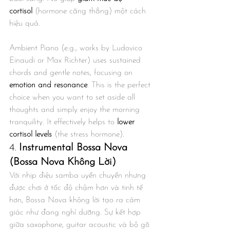
cortisol
 (hormone căng thẳng) một cách 
hiệu quả.
Ambient Piano (e.g., works by Ludovico 
Einaudi or Max Richter) uses sustained 
chords and gentle notes, focusing on 
emotion and resonance
. This is the perfect 
choice when you want to set aside all 
thoughts and simply enjoy the morning 
tranquility. It effectively helps to 
lower 
cortisol levels
 (the stress hormone).
4. 
Instrumental Bossa Nova 
(Bossa Nova Không Lời)
Với nhịp điệu samba uyển chuyển nhưng 
được chơi ở tốc độ chậm hơn và tinh tế 
hơn, Bossa Nova không lời tạo ra cảm 
giác như đang nghỉ dưỡng. Sự kết hợp 
giữa saxophone, guitar acoustic và bộ gõ 