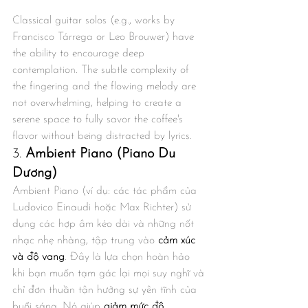
Classical guitar solos (e.g., works by 
Francisco Tárrega or Leo Brouwer) have 
the ability to encourage deep 
contemplation. The subtle complexity of 
the fingering and the flowing melody are 
not overwhelming, helping to create a 
serene space to fully savor the coffee's 
flavor without being distracted by lyrics.
3. 
Ambient Piano (Piano Du 
Dương)
Ambient Piano (ví dụ: các tác phẩm của 
Ludovico Einaudi hoặc Max Richter) sử 
dụng các hợp âm kéo dài và những nốt 
nhạc nhẹ nhàng, tập trung vào 
cảm xúc 
và độ vang
. Đây là lựa chọn hoàn hảo 
khi bạn muốn tạm gác lại mọi suy nghĩ và 
chỉ đơn thuần tận hưởng sự yên tĩnh của 
buổi sáng. Nó giúp 
giảm mức độ 