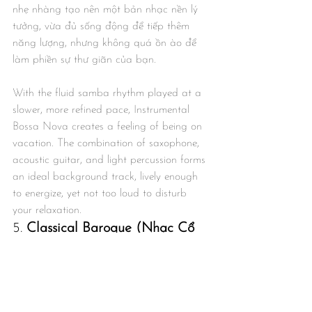
nhẹ nhàng tạo nên một bản nhạc nền lý 
tưởng, vừa đủ sống động để tiếp thêm 
năng lượng, nhưng không quá ồn ào để 
làm phiền sự thư giãn của bạn.
With the fluid samba rhythm played at a 
slower, more refined pace, Instrumental 
Bossa Nova creates a feeling of being on 
vacation. The combination of saxophone, 
acoustic guitar, and light percussion forms 
an ideal background track, lively enough 
to energize, yet not too loud to disturb 
your relaxation.
5. 
Classical Baroque (Nhạc Cổ 
Điển Baroque)
Các nhà soạn nhạc như J.S. Bach hay 
Vivaldi nổi tiếng với việc tạo ra các tác 
phẩm có nhịp điệu và hình thái rõ ràng. 