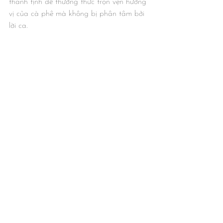
thanh tịnh để thưởng thức trọn vẹn hương 
vị của cà phê mà không bị phân tâm bởi 
lời ca.