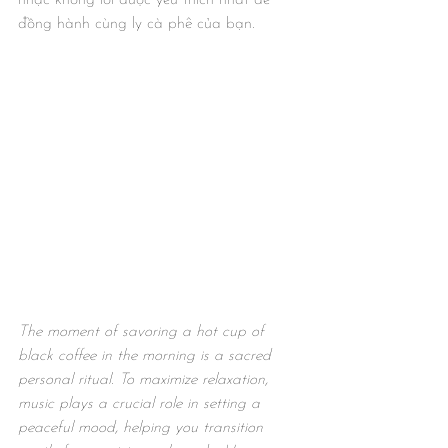
nhạc không lời được yêu thích nhất để 
đồng hành cùng ly cà phê của bạn.
The moment of savoring a hot cup of 
black coffee in the morning is a sacred 
personal ritual. To maximize relaxation, 
music plays a crucial role in setting a 
peaceful mood, helping you transition 