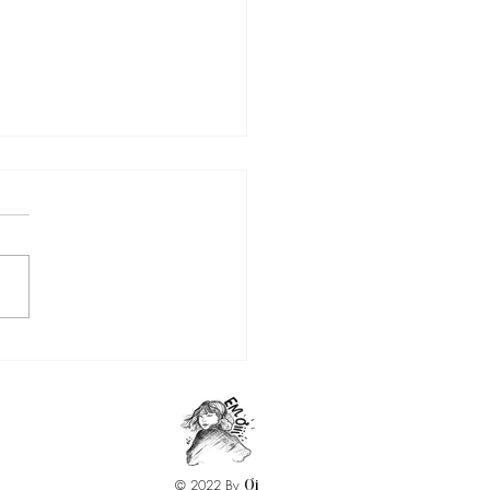
icano
© 2022 By
Ơi