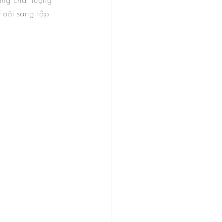
áng chất lượng 
ể oải sang tập 