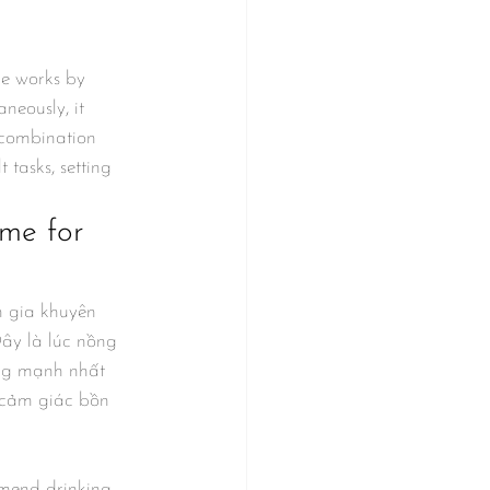
ne works by 
neously, it 
 combination 
 tasks, setting 
me for 
 gia khuyên 
Đây là lúc nồng 
ụng mạnh nhất 
 cảm giác bồn 
mmend drinking 