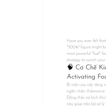
Have you ever felt that
"300%" figure might be
most powerful "fuel" fo
strategy to switch your
🧠 Cơ Chế Kí
Activating Fo
Bí mật của việc tăng 
ngăn chặn Adenosine –
Đồng thời, nó kích thí
này giúp não bộ xử lý 