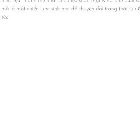
hiên liệu" mạnh mẽ nhất cho hiệu suất. Một ly cà phê buổi s
, mà là một chiến lược sinh học để chuyển đổi trạng thái từ u
tức.