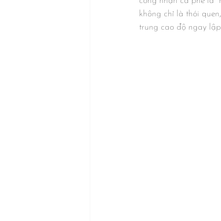
công nhận cà phê là "n
không chỉ là thói quen
trung cao độ ngay lập 