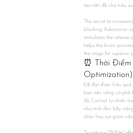
tạo tiền đề cho hiệu suấ
The secret to increasin
blocking Adenosine—a n
stimulates the release o
helps the brain process
the stage for superior
⏰ Thời Điểm 
Optimization)
Để đạt được hiệu quả 
bạn nên uống cà phê 
độ Cortisol tự nhiên 
như một đòn bẩy năng 
chồn hay sụt giảm năn
To achieve "300%" effi