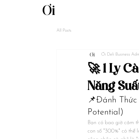
All Posts
Ơi Deli Business Ad
🚀 1 Ly C
Năng Suấ
📌Đánh Thức
Potential)
Bạn có bao giờ cảm t
con số "300%" có thể 