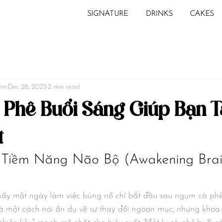
SIGNATURE
DRINKS
CAKES
min
Dec 26, 2025
2 min read
à Phê Buổi Sáng Giúp Bạn 
t
 Tiềm Năng Não Bộ (Awakening Brai
hấy một ngày làm việc bùng nổ chỉ bắt đầu sau ngụm cà phê
là một cách nói ẩn dụ về sự thay đổi ngoạn mục, nhưng khoa 