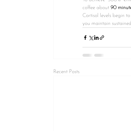
coffee about 
90 minute
Cortisol levels begin to
you maintain sustained 
Recent Posts