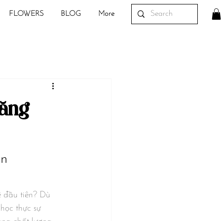
FLOWERS
BLOG
More
Tăng
n 
 đầu tiên? Dù 
học thực sự 