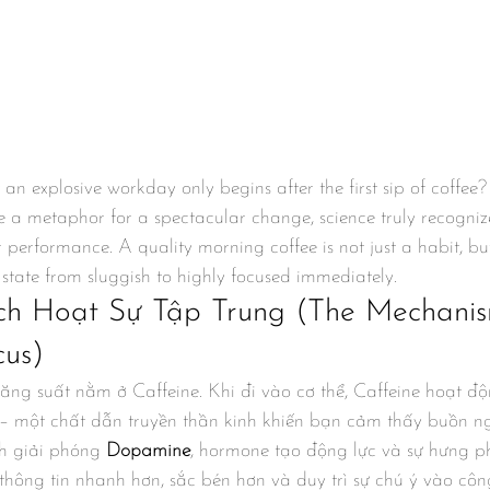
 an explosive workday only begins after the first sip of coffee?
 a metaphor for a spectacular change, science truly recognize
r performance. A quality morning coffee is not just a habit, bu
 state from sluggish to highly focused immediately.
ch Hoạt Sự Tập Trung (The Mechanis
cus)
năng suất nằm ở Caffeine. Khi đi vào cơ thể, Caffeine hoạt đ
 một chất dẫn truyền thần kinh khiến bạn cảm thấy buồn ng
ch giải phóng 
Dopamine
, hormone tạo động lực và sự hưng p
thông tin nhanh hơn, sắc bén hơn và duy trì sự chú ý vào côn