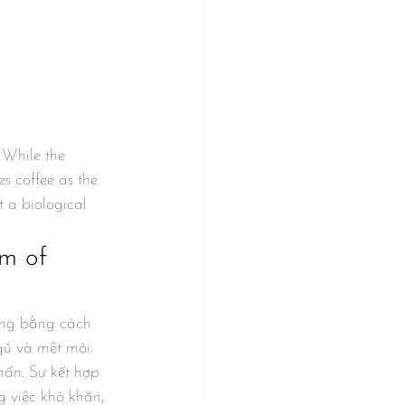
 While the 
s coffee as the 
t a biological 
m of 
ộng bằng cách 
ủ và mệt mỏi. 
hấn. Sự kết hợp 
g việc khó khăn, 