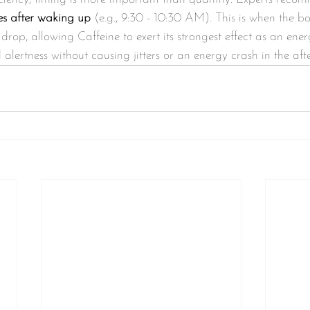
s after waking up
 (e.g., 9:30 - 10:30 AM). This is when the bo
 drop, allowing Caffeine to exert its strongest effect as an ener
alertness without causing jitters or an energy crash in the aft