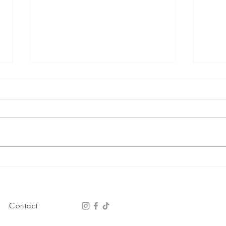
Amer
Combo Couple tại Ơi
Contact