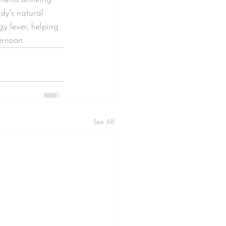
dy's natural 
gy lever, helping 
ernoon.
See All