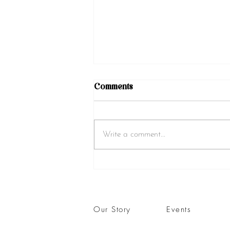
Comments
Write a comment...
Today you want Latte or
Matcha Latte
Our Story
Events