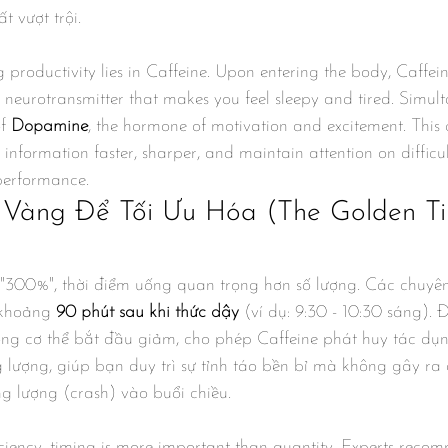
t vượt trội.
g productivity lies in Caffeine. Upon entering the body, Caffei
eurotransmitter that makes you feel sleepy and tired. Simulta
f 
Dopamine
, the hormone of motivation and excitement. This
 information faster, sharper, and maintain attention on difficult
 performance.
Vàng Để Tối Ưu Hóa (The Golden Ti
"300%", thời điểm uống quan trọng hơn số lượng. Các chuyên
khoảng 
90 phút sau khi thức dậy
 (ví dụ: 9:30 - 10:30 sáng). 
trong cơ thể bắt đầu giảm, cho phép Caffeine phát huy tác d
lượng, giúp bạn duy trì sự tỉnh táo bền bỉ mà không gây ra
g lượng (crash) vào buổi chiều.
ciency, timing is more important than quantity. Experts reco